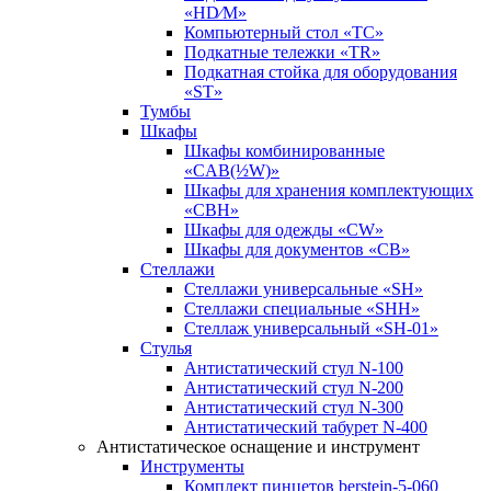
«HD⁄M»
Компьютерный стол «TC»
Подкатные тележки «TR»
Подкатная стойка для оборудования
«ST»
Тумбы
Шкафы
Шкафы комбинированные
«CAB(½W)»
Шкафы для хранения комплектующих
«CBH»
Шкафы для одежды «CW»
Шкафы для документов «CB»
Стеллажи
Стеллажи универсальные «SH»
Стеллажи специальные «SHH»
Стеллаж универсальный «SH-01»
Стулья
Антистатический стул N-100
Антистатический стул N-200
Антистатический стул N-300
Антистатический табурет N-400
Антистатическое оснащение и инструмент
Инструменты
Комплект пинцетов berstein-5-060