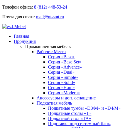
Телефон офиса:
8 (812) 448-53-24
Почта для связи:
mail@nt-smt.ru
Главная
Продукция
Промышленная мебель
Рабочие Места
Серия «Base»
Серия «Base Set»
Серия «Advance»
Серия «Dual»
Серия «Simple»
Серия «Solid»
Серия «Hard»
Серия «Modern»
Аксессуары и доп. оснащение
Подкатная мебель
Подкатные тумбы «D3/M» и «D4/M»
Подкатные столы «T»
Подкатной стол «TA»
Подставка под системный блок,