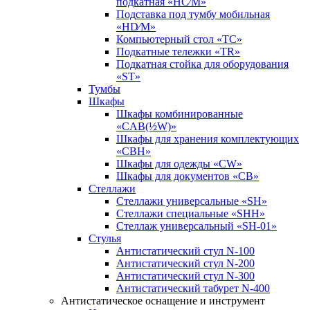
подкатная «HC⁄M»
Подставка под тумбу мобильная
«HD⁄M»
Компьютерный стол «TC»
Подкатные тележки «TR»
Подкатная стойка для оборудования
«ST»
Тумбы
Шкафы
Шкафы комбинированные
«CAB(½W)»
Шкафы для хранения комплектующих
«CBH»
Шкафы для одежды «CW»
Шкафы для документов «CB»
Стеллажи
Стеллажи универсальные «SH»
Стеллажи специальные «SHH»
Стеллаж универсальный «SH-01»
Стулья
Антистатический стул N-100
Антистатический стул N-200
Антистатический стул N-300
Антистатический табурет N-400
Антистатическое оснащение и инструмент