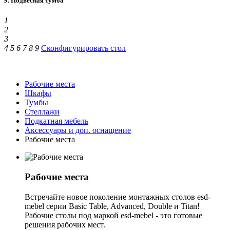
9. Подвесная тумба
любой вид деятельности, будь то офис, производственное
предприятия или медицинская лаборатория
Промышленную мебель esd-Mebel можно оснастить
1
подвесной мебелью: Тумбы, шкафчики, контейнеры.
2
Требуемый в работе материал будет всегда под рукой!
3
4
5
6
7
8
9
Сконфигурировать стол
Рабочие места
Шкафы
Тумбы
Стеллажи
Подкатная мебель
Аксессуары и доп. оснащение
Рабочие места
Рабочие места
Встречайте новое поколение монтажных столов esd-
mebel серии Basic Table, Advanced, Double и Titan!
Рабочие столы под маркой esd-mebel - это готовые
решения рабочих мест.