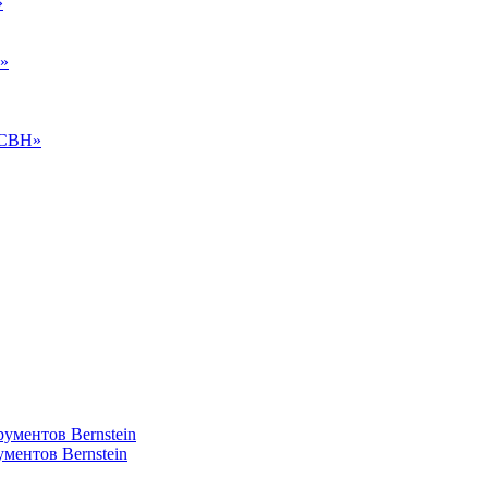
»
T»
«CBH»
ументов Bernstein
ментов Bernstein