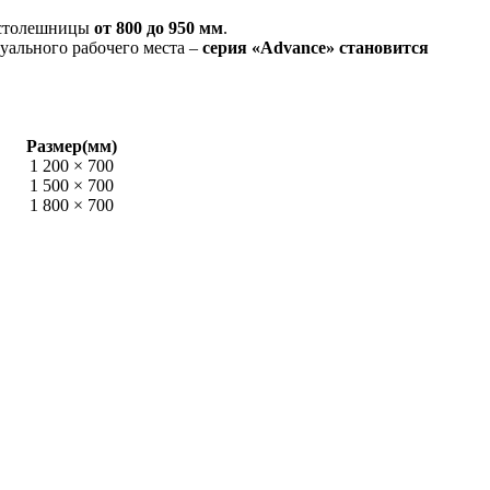
а столешницы
от 800 до 950 мм
.
уального рабочего места –
серия «Advance» становится
Размер(мм)
1 200 × 700
1 500 × 700
1 800 × 700