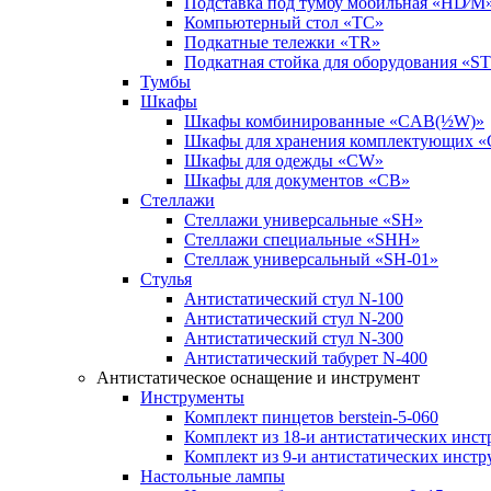
Подставка под тумбу мобильная «HD⁄M
Компьютерный стол «TC»
Подкатные тележки «TR»
Подкатная стойка для оборудования «S
Тумбы
Шкафы
Шкафы комбинированные «CAB(½W)»
Шкафы для хранения комплектующих 
Шкафы для одежды «CW»
Шкафы для документов «CB»
Стеллажи
Стеллажи универсальные «SH»
Стеллажи специальные «SHH»
Стеллаж универсальный «SH-01»
Стулья
Антистатический стул N-100
Антистатический стул N-200
Антистатический стул N-300
Антистатический табурет N-400
Антистатическое оснащение и инструмент
Инструменты
Комплект пинцетов berstein-5-060
Комплект из 18-и антистатических инстр
Комплект из 9-и антистатических инстру
Настольные лампы