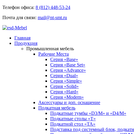
Телефон офиса:
8 (812) 448-53-24
Почта для связи:
mail@nt-smt.ru
Главная
Продукция
Промышленная мебель
Рабочие Места
Серия «Base»
Серия «Base Set»
Серия «Advance»
Серия «Dual»
Серия «Simple»
Серия «Solid»
Серия «Hard»
Серия «Modern»
Аксессуары и доп. оснащение
Подкатная мебель
Подкатные тумбы «D3/M» и «D4/M»
Подкатные столы «T»
Подкатной стол «TA»
Подставка под системный блок, подкат