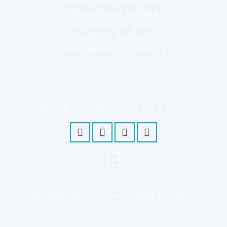
Муниципальный округ
Московская застава,
ул. Заозерная, дом 8,
корпус 2, литера А,
помещение 1-Н, Комната
190.
Мы в социальных сетях:
© «ESD-mebel», Санкт-Петербург, 2026